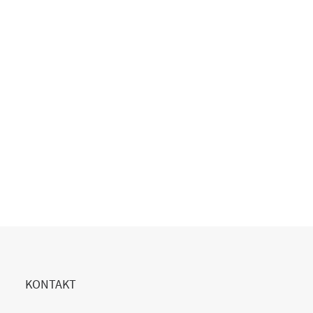
Copilot Einführung gescheitert?
20. Juli 2026
READ MORE
KONTAKT