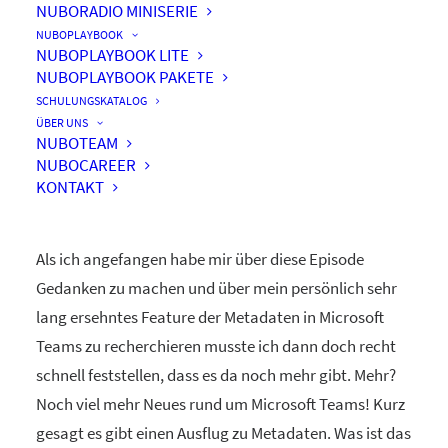
NUBORADIO MINISERIE
NUBOPLAYBOOK
NUBOPLAYBOOK LITE
NUBOPLAYBOOK PAKETE
Microsoft Teams –
SCHULUNGSKATALOG
Metadaten & Dateihandling
ÜBER UNS
NUBOTEAM
like a boss?
NUBOCAREER
KONTAKT
Als ich angefangen habe mir über diese Episode
Gedanken zu machen und über mein persönlich sehr
lang ersehntes Feature der Metadaten in Microsoft
Teams zu recherchieren musste ich dann doch recht
schnell feststellen, dass es da noch mehr gibt. Mehr?
Noch viel mehr Neues rund um Microsoft Teams! Kurz
gesagt es gibt einen Ausflug zu Metadaten. Was ist das