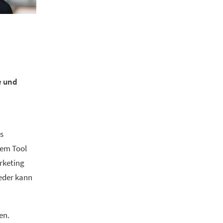
e und
as
sem Tool
rketing
jeder kann
en.