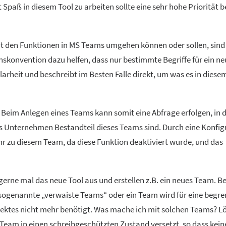
aß in diesem Tool zu arbeiten sollte eine sehr hohe Priorität be
it den Funktionen in MS Teams umgehen können oder sollen, sind 
konvention dazu helfen, dass nur bestimmte Begriffe für ein n
arheit und beschreibt im Besten Falle direkt, um was es in dies
 Beim Anlegen eines Teams kann somit eine Abfrage erfolgen, in 
s Unternehmen Bestandteil dieses Teams sind. Durch eine Konfig
ehr zu diesem Team, da diese Funktion deaktiviert wurde, und das
erne mal das neue Tool aus und erstellen z.B. ein neues Team. Be
 sogenannte „verwaiste Teams“ oder ein Team wird für eine begre
rojektes nicht mehr benötigt. Was mache ich mit solchen Teams? 
 Team in einen schreibgeschützten Zustand versetzt, so dass kei