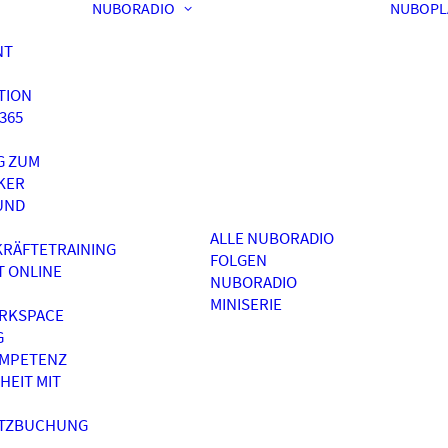
NUBORADIO
NUBOPL
NT
TION
365
G ZUM
KER
UND
ALLE NUBORADIO
RÄFTETRAINING
FOLGEN
T ONLINE
NUBORADIO
MINISERIE
RKSPACE
G
OMPETENZ
HEIT MIT
ATZBUCHUNG