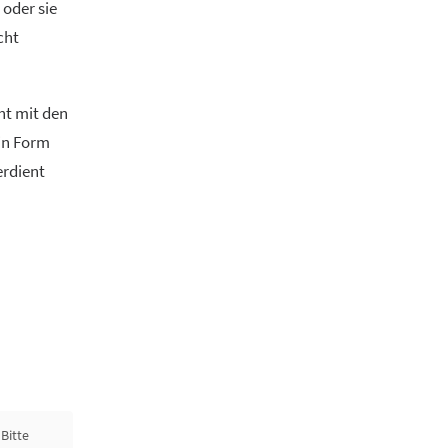
oder sie
cht
ht mit den
 in Form
erdient
Bitte