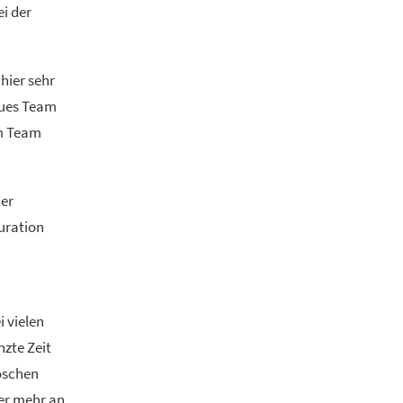
i der
hier sehr
eues Team
em Team
der
uration
i vielen
nzte Zeit
Löschen
ner mehr an