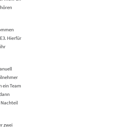
ehören
enommen
E3. Hierfür
ihr
anuell
eilnehmer
in ein Team
 dann
 Nachteil
r zwei