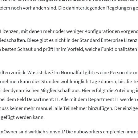
tzdem noch vorhanden sind. Die dahinterliegenden Regelungen g
ne Lizenzen, mit denen mehr oder weniger Konfigurationen vorg
dschaften. Diese gibt es nicht in der Standard Enterprise Lizenz 
besten Schaut und prüft Ihr im Vorfeld, welche Funktionalitäten 
en zurück. Was ist das? Im Normalfall gibt es eine Person die m
ternehmen kann dies Stunden wohlmöglich Tage dauern, bis die T
i der dynamischen Mitgliedschaft aus. Hier erfolgt die Zuteilung 
. bei dem Feld Department: IT. Alle mit dem Department IT werden
ss keiner mehr manuell alle Teilnehmer hinzufügen. Der einzige
zugefügt werden kann.
eamOwner sind wirklich sinnvoll? Die nuboworkers empfehlen imme