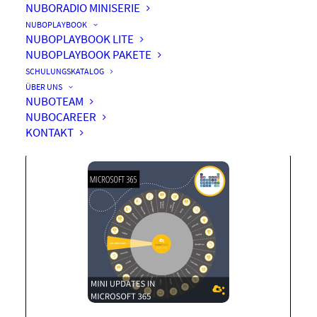
NUBORADIO MINISERIE
NUBOPLAYBOOK
NUBOPLAYBOOK LITE
NUBOPLAYBOOK PAKETE
Mini Updates in Microsoft
SCHULUNGSKATALOG
365
ÜBER UNS
NUBOTEAM
NUBOCAREER
KONTAKT