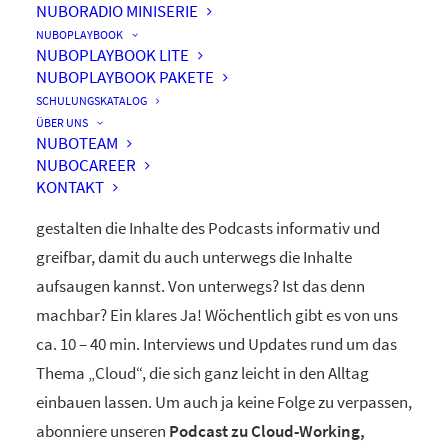
NUBORADIO MINISERIE
nuboRadio
NUBOPLAYBOOK
NUBOPLAYBOOK LITE
by nuboworkers GmbH
NUBOPLAYBOOK PAKETE
SCHULUNGSKATALOG
ÜBER UNS
Herzlich Willkommen! Du hast nuboRadio – unseren
NUBOTEAM
NUBOCAREER
ganz eigenen
Podcast zur Digitalisierung
– gefunden.
KONTAKT
Unsere beiden Moderatoren Dominique und Markus
gestalten die Inhalte des Podcasts informativ und
greifbar, damit du auch unterwegs die Inhalte
aufsaugen kannst. Von unterwegs? Ist das denn
machbar? Ein klares Ja! Wöchentlich gibt es von uns
ca. 10 – 40 min. Interviews und Updates rund um das
Thema „Cloud“, die sich ganz leicht in den Alltag
einbauen lassen. Um auch ja keine Folge zu verpassen,
abonniere unseren
Podcast zu Cloud-Working,