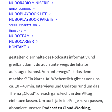
NUBORADIO MINISERIE
nuboRadio
NUBOPLAYBOOK
NUBOPLAYBOOK LITE
by nuboworkers GmbH
NUBOPLAYBOOK PAKETE
SCHULUNGSKATALOG
ÜBER UNS
Herzlich Willkommen! Du hast nuboRadio – unseren
NUBOTEAM
NUBOCAREER
ganz eigenen
Podcast zur Digitalisierung
– gefunden.
KONTAKT
Unsere beiden Moderatoren Dominique und Markus
gestalten die Inhalte des Podcasts informativ und
greifbar, damit du auch unterwegs die Inhalte
aufsaugen kannst. Von unterwegs? Ist das denn
machbar? Ein klares Ja! Wöchentlich gibt es von uns
ca. 10 – 40 min. Interviews und Updates rund um das
Thema „Cloud“, die sich ganz leicht in den Alltag
einbauen lassen. Um auch ja keine Folge zu verpassen,
abonniere unseren
Podcast zu Cloud-Working,