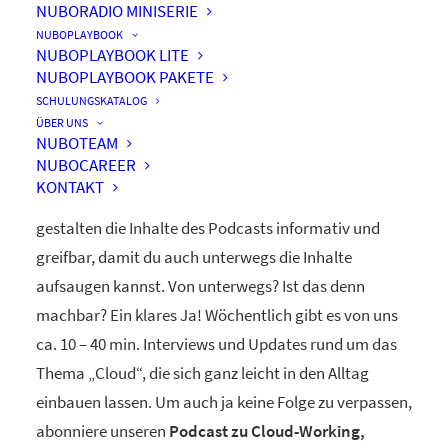
NUBORADIO MINISERIE
nuboRadio
NUBOPLAYBOOK
NUBOPLAYBOOK LITE
by nuboworkers GmbH
NUBOPLAYBOOK PAKETE
SCHULUNGSKATALOG
ÜBER UNS
Herzlich Willkommen! Du hast nuboRadio – unseren
NUBOTEAM
NUBOCAREER
ganz eigenen
Podcast zur Digitalisierung
– gefunden.
KONTAKT
Unsere beiden Moderatoren Dominique und Markus
gestalten die Inhalte des Podcasts informativ und
greifbar, damit du auch unterwegs die Inhalte
aufsaugen kannst. Von unterwegs? Ist das denn
machbar? Ein klares Ja! Wöchentlich gibt es von uns
ca. 10 – 40 min. Interviews und Updates rund um das
Thema „Cloud“, die sich ganz leicht in den Alltag
einbauen lassen. Um auch ja keine Folge zu verpassen,
abonniere unseren
Podcast zu Cloud-Working,