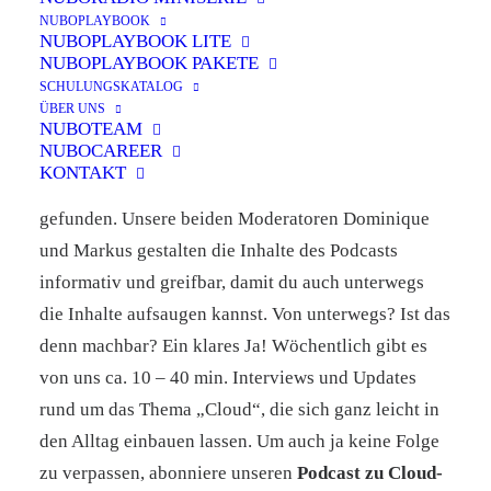
NUBOPLAYBOOK
nuboRadio
NUBOPLAYBOOK LITE
NUBOPLAYBOOK PAKETE
by nuboworkers GmbH
SCHULUNGSKATALOG
ÜBER UNS
NUBOTEAM
NUBOCAREER
Herzlich Willkommen! Du hast nuboRadio – unseren
KONTAKT
ganz eigenen
Podcast zur Digitalisierung
–
gefunden. Unsere beiden Moderatoren Dominique
und Markus gestalten die Inhalte des Podcasts
informativ und greifbar, damit du auch unterwegs
die Inhalte aufsaugen kannst. Von unterwegs? Ist das
denn machbar? Ein klares Ja! Wöchentlich gibt es
von uns ca. 10 – 40 min. Interviews und Updates
rund um das Thema „Cloud“, die sich ganz leicht in
den Alltag einbauen lassen. Um auch ja keine Folge
zu verpassen, abonniere unseren
Podcast zu Cloud-