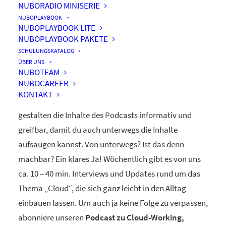
NUBORADIO MINISERIE
nuboRadio
NUBOPLAYBOOK
NUBOPLAYBOOK LITE
by nuboworkers GmbH
NUBOPLAYBOOK PAKETE
SCHULUNGSKATALOG
ÜBER UNS
Herzlich Willkommen! Du hast nuboRadio – unseren
NUBOTEAM
NUBOCAREER
ganz eigenen
Podcast zur Digitalisierung
– gefunden.
KONTAKT
Unsere beiden Moderatoren Dominique und Markus
gestalten die Inhalte des Podcasts informativ und
greifbar, damit du auch unterwegs die Inhalte
aufsaugen kannst. Von unterwegs? Ist das denn
machbar? Ein klares Ja! Wöchentlich gibt es von uns
ca. 10 – 40 min. Interviews und Updates rund um das
Thema „Cloud“, die sich ganz leicht in den Alltag
einbauen lassen. Um auch ja keine Folge zu verpassen,
abonniere unseren
Podcast zu Cloud-Working,