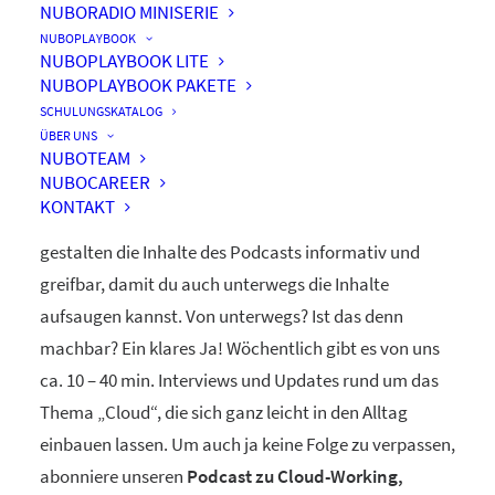
NUBORADIO MINISERIE
nuboRadio
NUBOPLAYBOOK
NUBOPLAYBOOK LITE
by nuboworkers GmbH
NUBOPLAYBOOK PAKETE
SCHULUNGSKATALOG
ÜBER UNS
Herzlich Willkommen! Du hast nuboRadio – unseren
NUBOTEAM
NUBOCAREER
ganz eigenen
Podcast zur Digitalisierung
– gefunden.
KONTAKT
Unsere beiden Moderatoren Dominique und Markus
gestalten die Inhalte des Podcasts informativ und
greifbar, damit du auch unterwegs die Inhalte
aufsaugen kannst. Von unterwegs? Ist das denn
machbar? Ein klares Ja! Wöchentlich gibt es von uns
ca. 10 – 40 min. Interviews und Updates rund um das
Thema „Cloud“, die sich ganz leicht in den Alltag
einbauen lassen. Um auch ja keine Folge zu verpassen,
abonniere unseren
Podcast zu Cloud-Working,