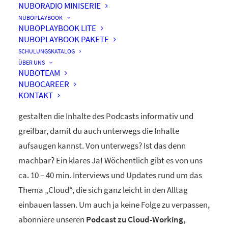
NUBORADIO MINISERIE
nuboRadio
NUBOPLAYBOOK
NUBOPLAYBOOK LITE
by nuboworkers GmbH
NUBOPLAYBOOK PAKETE
SCHULUNGSKATALOG
ÜBER UNS
Herzlich Willkommen! Du hast nuboRadio – unseren
NUBOTEAM
NUBOCAREER
ganz eigenen
Podcast zur Digitalisierung
– gefunden.
KONTAKT
Unsere beiden Moderatoren Dominique und Markus
gestalten die Inhalte des Podcasts informativ und
greifbar, damit du auch unterwegs die Inhalte
aufsaugen kannst. Von unterwegs? Ist das denn
machbar? Ein klares Ja! Wöchentlich gibt es von uns
ca. 10 – 40 min. Interviews und Updates rund um das
Thema „Cloud“, die sich ganz leicht in den Alltag
einbauen lassen. Um auch ja keine Folge zu verpassen,
abonniere unseren
Podcast zu Cloud-Working,