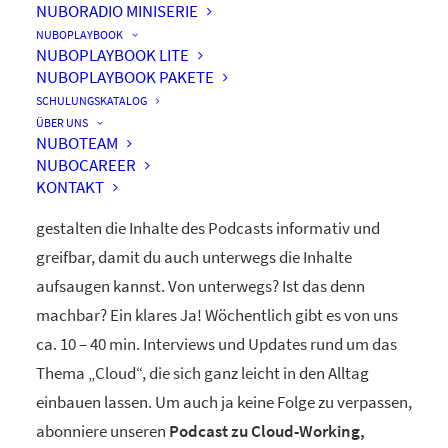
NUBORADIO MINISERIE
nuboRadio
NUBOPLAYBOOK
NUBOPLAYBOOK LITE
by nuboworkers GmbH
NUBOPLAYBOOK PAKETE
SCHULUNGSKATALOG
ÜBER UNS
Herzlich Willkommen! Du hast nuboRadio – unseren
NUBOTEAM
NUBOCAREER
ganz eigenen
Podcast zur Digitalisierung
– gefunden.
KONTAKT
Unsere beiden Moderatoren Dominique und Markus
gestalten die Inhalte des Podcasts informativ und
greifbar, damit du auch unterwegs die Inhalte
aufsaugen kannst. Von unterwegs? Ist das denn
machbar? Ein klares Ja! Wöchentlich gibt es von uns
ca. 10 – 40 min. Interviews und Updates rund um das
Thema „Cloud“, die sich ganz leicht in den Alltag
einbauen lassen. Um auch ja keine Folge zu verpassen,
abonniere unseren
Podcast zu Cloud-Working,