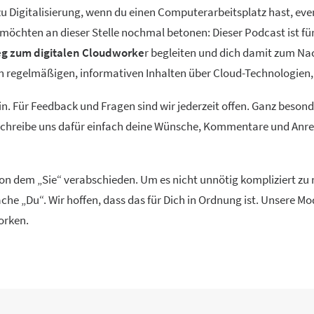
 Digitalisierung, wenn du einen Computerarbeitsplatz hast, event
ir möchten an dieser Stelle nochmal betonen: Dieser Podcast ist f
g zum digitalen Cloudworke
r begleiten und dich damit zum Na
ren regelmäßigen, informativen Inhalten über Cloud-Technolog
in. Für Feedback und Fragen sind wir jederzeit offen. Ganz beson
 Schreibe uns dafür einfach deine Wünsche, Kommentare und Anreg
 von dem „Sie“ verabschieden. Um es nicht unnötig kompliziert z
che „Du“. Wir hoffen, dass das für Dich in Ordnung ist. Unsere 
orken.