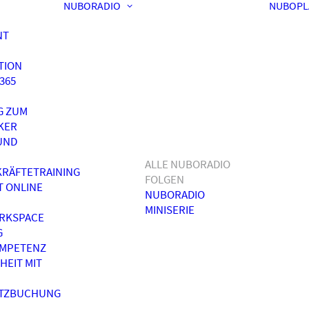
NUBORADIO
NUBOPL
NT
TION
365
G ZUM
KER
UND
ALLE NUBORADIO
RÄFTETRAINING
FOLGEN
T ONLINE
NUBORADIO
MINISERIE
RKSPACE
G
OMPETENZ
HEIT MIT
ATZBUCHUNG