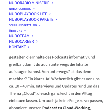
NUBORADIO MINISERIE
nuboRadio
NUBOPLAYBOOK
NUBOPLAYBOOK LITE
by nuboworkers GmbH
NUBOPLAYBOOK PAKETE
SCHULUNGSKATALOG
ÜBER UNS
Herzlich Willkommen! Du hast nuboRadio – unseren
NUBOTEAM
NUBOCAREER
ganz eigenen
Podcast zur Digitalisierung
– gefunden.
KONTAKT
Unsere beiden Moderatoren Dominique und Markus
gestalten die Inhalte des Podcasts informativ und
greifbar, damit du auch unterwegs die Inhalte
aufsaugen kannst. Von unterwegs? Ist das denn
machbar? Ein klares Ja! Wöchentlich gibt es von uns
ca. 10 – 40 min. Interviews und Updates rund um das
Thema „Cloud“, die sich ganz leicht in den Alltag
einbauen lassen. Um auch ja keine Folge zu verpassen,
abonniere unseren
Podcast zu Cloud-Working,