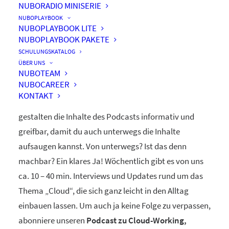
NUBORADIO MINISERIE
nuboRadio
NUBOPLAYBOOK
NUBOPLAYBOOK LITE
by nuboworkers GmbH
NUBOPLAYBOOK PAKETE
SCHULUNGSKATALOG
ÜBER UNS
Herzlich Willkommen! Du hast nuboRadio – unseren
NUBOTEAM
NUBOCAREER
ganz eigenen
Podcast zur Digitalisierung
– gefunden.
KONTAKT
Unsere beiden Moderatoren Dominique und Markus
gestalten die Inhalte des Podcasts informativ und
greifbar, damit du auch unterwegs die Inhalte
aufsaugen kannst. Von unterwegs? Ist das denn
machbar? Ein klares Ja! Wöchentlich gibt es von uns
ca. 10 – 40 min. Interviews und Updates rund um das
Thema „Cloud“, die sich ganz leicht in den Alltag
einbauen lassen. Um auch ja keine Folge zu verpassen,
abonniere unseren
Podcast zu Cloud-Working,