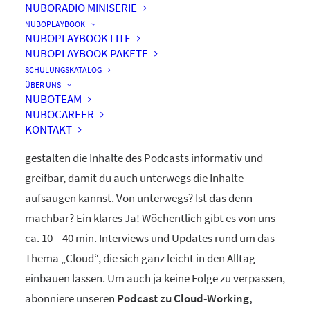
NUBORADIO MINISERIE
nuboRadio
NUBOPLAYBOOK
NUBOPLAYBOOK LITE
by nuboworkers GmbH
NUBOPLAYBOOK PAKETE
SCHULUNGSKATALOG
ÜBER UNS
Herzlich Willkommen! Du hast nuboRadio – unseren
NUBOTEAM
NUBOCAREER
ganz eigenen
Podcast zur Digitalisierung
– gefunden.
KONTAKT
Unsere beiden Moderatoren Dominique und Markus
gestalten die Inhalte des Podcasts informativ und
greifbar, damit du auch unterwegs die Inhalte
aufsaugen kannst. Von unterwegs? Ist das denn
machbar? Ein klares Ja! Wöchentlich gibt es von uns
ca. 10 – 40 min. Interviews und Updates rund um das
Thema „Cloud“, die sich ganz leicht in den Alltag
einbauen lassen. Um auch ja keine Folge zu verpassen,
abonniere unseren
Podcast zu Cloud-Working,