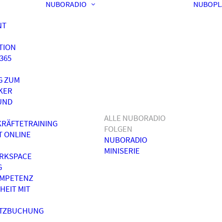
NUBORADIO
NUBOPL
NT
TION
365
G ZUM
KER
UND
ALLE NUBORADIO
RÄFTETRAINING
FOLGEN
T ONLINE
NUBORADIO
MINISERIE
RKSPACE
G
OMPETENZ
HEIT MIT
ATZBUCHUNG