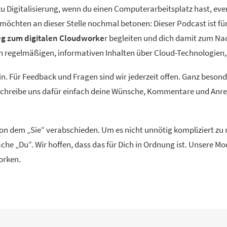
 Digitalisierung, wenn du einen Computerarbeitsplatz hast, event
ir möchten an dieser Stelle nochmal betonen: Dieser Podcast ist f
g zum digitalen Cloudworke
r begleiten und dich damit zum Na
ren regelmäßigen, informativen Inhalten über Cloud-Technolog
in. Für Feedback und Fragen sind wir jederzeit offen. Ganz beson
 Schreibe uns dafür einfach deine Wünsche, Kommentare und Anreg
 von dem „Sie“ verabschieden. Um es nicht unnötig kompliziert z
che „Du“. Wir hoffen, dass das für Dich in Ordnung ist. Unsere 
orken.