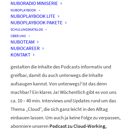
NUBORADIO MINISERIE
nuboRadio
NUBOPLAYBOOK
NUBOPLAYBOOK LITE
by nuboworkers GmbH
NUBOPLAYBOOK PAKETE
SCHULUNGSKATALOG
ÜBER UNS
Herzlich Willkommen! Du hast nuboRadio – unseren
NUBOTEAM
NUBOCAREER
ganz eigenen
Podcast zur Digitalisierung
– gefunden.
KONTAKT
Unsere beiden Moderatoren Dominique und Markus
gestalten die Inhalte des Podcasts informativ und
greifbar, damit du auch unterwegs die Inhalte
aufsaugen kannst. Von unterwegs? Ist das denn
machbar? Ein klares Ja! Wöchentlich gibt es von uns
ca. 10 – 40 min. Interviews und Updates rund um das
Thema „Cloud“, die sich ganz leicht in den Alltag
einbauen lassen. Um auch ja keine Folge zu verpassen,
abonniere unseren
Podcast zu Cloud-Working,