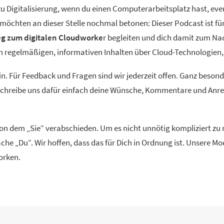
 Digitalisierung, wenn du einen Computerarbeitsplatz hast, event
ir möchten an dieser Stelle nochmal betonen: Dieser Podcast ist f
g zum digitalen Cloudworke
r begleiten und dich damit zum Na
ren regelmäßigen, informativen Inhalten über Cloud-Technolog
in. Für Feedback und Fragen sind wir jederzeit offen. Ganz beson
 Schreibe uns dafür einfach deine Wünsche, Kommentare und Anreg
 von dem „Sie“ verabschieden. Um es nicht unnötig kompliziert z
che „Du“. Wir hoffen, dass das für Dich in Ordnung ist. Unsere 
orken.