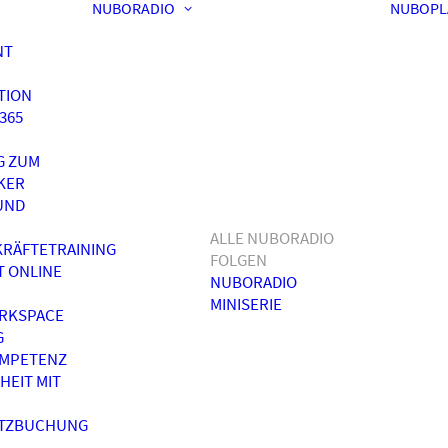
NUBORADIO
NUBOPL
NT
TION
365
G ZUM
KER
UND
ALLE NUBORADIO
RÄFTETRAINING
FOLGEN
T ONLINE
NUBORADIO
MINISERIE
RKSPACE
G
OMPETENZ
HEIT MIT
ATZBUCHUNG