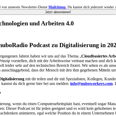
 von unserem Newsletter-Dienst
Mailchimp.
Du kannst dich jederzeit wieder 
chnologien und Arbeiten 4.0
nuboRadio Podcast zu Digitalisierung in 20
ergangenen Jahren haben wir uns auf das Thema „
Cloudbasiertes Arb
nzip vorstellen, dich mit der Arbeitsweise vertraut machen und dich l
 leider sehr auf den technischen Bereich fixiert. Wir sehen es als un
t es ausschlaggebend, dass der Mensch mit den ihm gegebenen Mitteln 
igitalisierung
mit dir teilen und dir mit Spezialisten, Kollegen, Kun
 kannst du dich gerne hier bei uns melden:
info@nuboworkers.com
. 
?
erung, wenn du einen Computerarbeitsplatz hast, eventuell sogar Manage
nen: Dieser Podcast ist für jeden geeignet und es wird kein gehobenes 
Nachdenken animieren, egal welche Position du in einem Unternehmen be