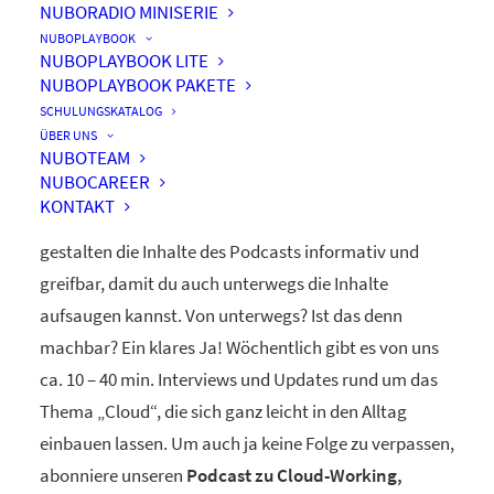
NUBORADIO MINISERIE
nuboRadio
NUBOPLAYBOOK
NUBOPLAYBOOK LITE
by nuboworkers GmbH
NUBOPLAYBOOK PAKETE
SCHULUNGSKATALOG
ÜBER UNS
Herzlich Willkommen! Du hast nuboRadio – unseren
NUBOTEAM
NUBOCAREER
ganz eigenen
Podcast zur Digitalisierung
– gefunden.
KONTAKT
Unsere beiden Moderatoren Dominique und Markus
gestalten die Inhalte des Podcasts informativ und
greifbar, damit du auch unterwegs die Inhalte
aufsaugen kannst. Von unterwegs? Ist das denn
machbar? Ein klares Ja! Wöchentlich gibt es von uns
ca. 10 – 40 min. Interviews und Updates rund um das
Thema „Cloud“, die sich ganz leicht in den Alltag
einbauen lassen. Um auch ja keine Folge zu verpassen,
abonniere unseren
Podcast zu Cloud-Working,