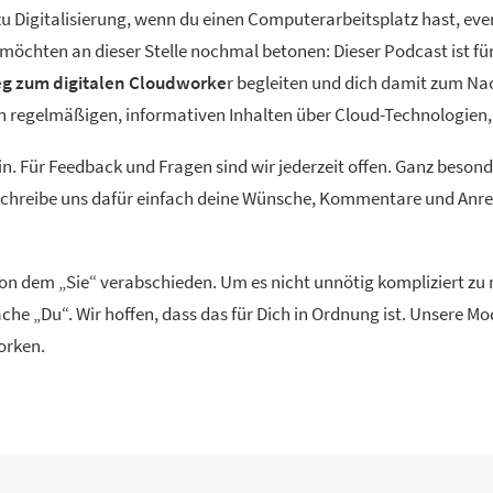
 Digitalisierung, wenn du einen Computerarbeitsplatz hast, event
ir möchten an dieser Stelle nochmal betonen: Dieser Podcast ist f
g zum digitalen Cloudworke
r begleiten und dich damit zum Na
ren regelmäßigen, informativen Inhalten über Cloud-Technolog
in. Für Feedback und Fragen sind wir jederzeit offen. Ganz beson
 Schreibe uns dafür einfach deine Wünsche, Kommentare und Anreg
 von dem „Sie“ verabschieden. Um es nicht unnötig kompliziert z
che „Du“. Wir hoffen, dass das für Dich in Ordnung ist. Unsere 
orken.