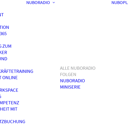
NUBORADIO
NUBOPL
NT
TION
365
G ZUM
KER
UND
ALLE NUBORADIO
RÄFTETRAINING
FOLGEN
T ONLINE
NUBORADIO
MINISERIE
RKSPACE
G
OMPETENZ
HEIT MIT
ATZBUCHUNG