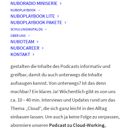
NUBORADIO MINISERIE
nuboRadio
NUBOPLAYBOOK
NUBOPLAYBOOK LITE
by nuboworkers GmbH
NUBOPLAYBOOK PAKETE
SCHULUNGSKATALOG
ÜBER UNS
Herzlich Willkommen! Du hast nuboRadio – unseren
NUBOTEAM
NUBOCAREER
ganz eigenen
Podcast zur Digitalisierung
– gefunden.
KONTAKT
Unsere beiden Moderatoren Dominique und Markus
gestalten die Inhalte des Podcasts informativ und
greifbar, damit du auch unterwegs die Inhalte
aufsaugen kannst. Von unterwegs? Ist das denn
machbar? Ein klares Ja! Wöchentlich gibt es von uns
ca. 10 – 40 min. Interviews und Updates rund um das
Thema „Cloud“, die sich ganz leicht in den Alltag
einbauen lassen. Um auch ja keine Folge zu verpassen,
abonniere unseren
Podcast zu Cloud-Working,