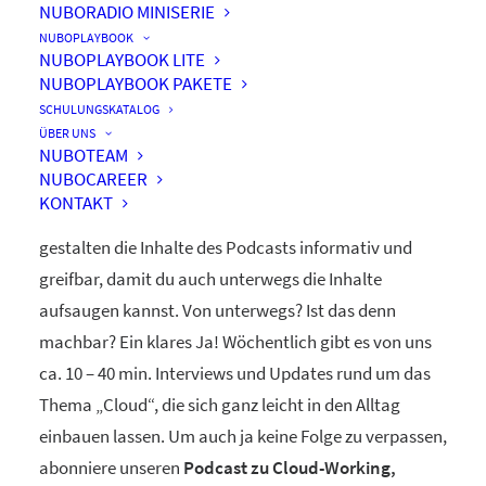
NUBORADIO MINISERIE
nuboRadio
NUBOPLAYBOOK
NUBOPLAYBOOK LITE
by nuboworkers GmbH
NUBOPLAYBOOK PAKETE
SCHULUNGSKATALOG
ÜBER UNS
Herzlich Willkommen! Du hast nuboRadio – unseren
NUBOTEAM
NUBOCAREER
ganz eigenen
Podcast zur Digitalisierung
– gefunden.
KONTAKT
Unsere beiden Moderatoren Dominique und Markus
gestalten die Inhalte des Podcasts informativ und
greifbar, damit du auch unterwegs die Inhalte
aufsaugen kannst. Von unterwegs? Ist das denn
machbar? Ein klares Ja! Wöchentlich gibt es von uns
ca. 10 – 40 min. Interviews und Updates rund um das
Thema „Cloud“, die sich ganz leicht in den Alltag
einbauen lassen. Um auch ja keine Folge zu verpassen,
abonniere unseren
Podcast zu Cloud-Working,