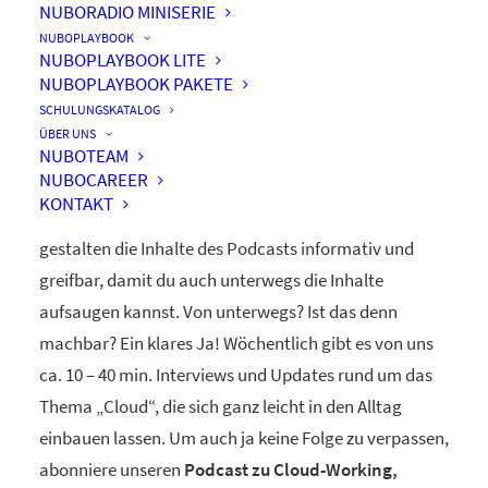
NUBORADIO MINISERIE
nuboRadio
NUBOPLAYBOOK
NUBOPLAYBOOK LITE
by nuboworkers GmbH
NUBOPLAYBOOK PAKETE
SCHULUNGSKATALOG
ÜBER UNS
Herzlich Willkommen! Du hast nuboRadio – unseren
NUBOTEAM
NUBOCAREER
ganz eigenen
Podcast zur Digitalisierung
– gefunden.
KONTAKT
Unsere beiden Moderatoren Dominique und Markus
gestalten die Inhalte des Podcasts informativ und
greifbar, damit du auch unterwegs die Inhalte
aufsaugen kannst. Von unterwegs? Ist das denn
machbar? Ein klares Ja! Wöchentlich gibt es von uns
ca. 10 – 40 min. Interviews und Updates rund um das
Thema „Cloud“, die sich ganz leicht in den Alltag
einbauen lassen. Um auch ja keine Folge zu verpassen,
abonniere unseren
Podcast zu Cloud-Working,