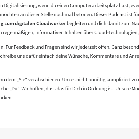
 Digitalisierung, wenn du einen Computerarbeitsplatz hast, event
ir möchten an dieser Stelle nochmal betonen: Dieser Podcast ist f
g zum digitalen Cloudworke
r begleiten und dich damit zum Na
ren regelmäßigen, informativen Inhalten über Cloud-Technolog
in. Für Feedback und Fragen sind wir jederzeit offen. Ganz beson
 Schreibe uns dafür einfach deine Wünsche, Kommentare und Anreg
 von dem „Sie“ verabschieden. Um es nicht unnötig kompliziert z
che „Du“. Wir hoffen, dass das für Dich in Ordnung ist. Unsere 
orken.