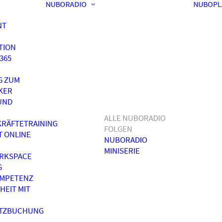
NUBORADIO
NUBOPL
NT
TION
365
G ZUM
KER
UND
ALLE NUBORADIO
RÄFTETRAINING
FOLGEN
T ONLINE
NUBORADIO
MINISERIE
RKSPACE
G
OMPETENZ
HEIT MIT
ATZBUCHUNG