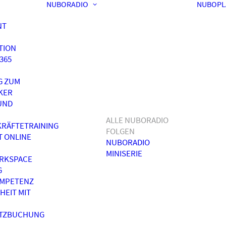
NUBORADIO
NUBOPL
NT
TION
365
G ZUM
KER
UND
ALLE NUBORADIO
RÄFTETRAINING
FOLGEN
T ONLINE
NUBORADIO
MINISERIE
RKSPACE
G
OMPETENZ
HEIT MIT
ATZBUCHUNG