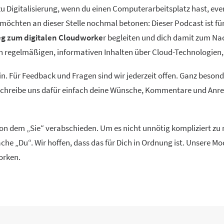
 Digitalisierung, wenn du einen Computerarbeitsplatz hast, event
ir möchten an dieser Stelle nochmal betonen: Dieser Podcast ist f
g zum digitalen Cloudworke
r begleiten und dich damit zum Na
ren regelmäßigen, informativen Inhalten über Cloud-Technolog
in. Für Feedback und Fragen sind wir jederzeit offen. Ganz beson
 Schreibe uns dafür einfach deine Wünsche, Kommentare und Anreg
 von dem „Sie“ verabschieden. Um es nicht unnötig kompliziert z
che „Du“. Wir hoffen, dass das für Dich in Ordnung ist. Unsere 
orken.