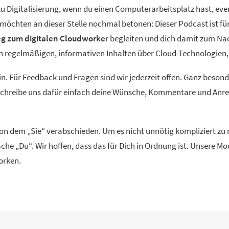
 Digitalisierung, wenn du einen Computerarbeitsplatz hast, event
ir möchten an dieser Stelle nochmal betonen: Dieser Podcast ist f
g zum digitalen Cloudworke
r begleiten und dich damit zum Na
ren regelmäßigen, informativen Inhalten über Cloud-Technolog
in. Für Feedback und Fragen sind wir jederzeit offen. Ganz beson
 Schreibe uns dafür einfach deine Wünsche, Kommentare und Anreg
 von dem „Sie“ verabschieden. Um es nicht unnötig kompliziert z
che „Du“. Wir hoffen, dass das für Dich in Ordnung ist. Unsere 
orken.