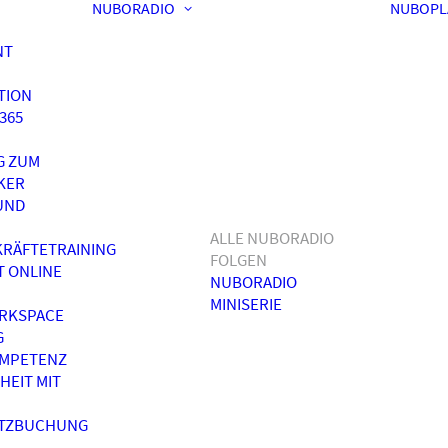
NUBORADIO
NUBOPL
NT
TION
365
G ZUM
KER
UND
ALLE NUBORADIO
RÄFTETRAINING
FOLGEN
T ONLINE
NUBORADIO
MINISERIE
RKSPACE
G
OMPETENZ
HEIT MIT
ATZBUCHUNG