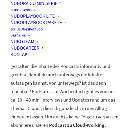
NUBORADIO MINISERIE
nuboRadio
NUBOPLAYBOOK
NUBOPLAYBOOK LITE
by nuboworkers GmbH
NUBOPLAYBOOK PAKETE
SCHULUNGSKATALOG
ÜBER UNS
Herzlich Willkommen! Du hast nuboRadio – unseren
NUBOTEAM
NUBOCAREER
ganz eigenen
Podcast zur Digitalisierung
– gefunden.
KONTAKT
Unsere beiden Moderatoren Dominique und Markus
gestalten die Inhalte des Podcasts informativ und
greifbar, damit du auch unterwegs die Inhalte
aufsaugen kannst. Von unterwegs? Ist das denn
machbar? Ein klares Ja! Wöchentlich gibt es von uns
ca. 10 – 40 min. Interviews und Updates rund um das
Thema „Cloud“, die sich ganz leicht in den Alltag
einbauen lassen. Um auch ja keine Folge zu verpassen,
abonniere unseren
Podcast zu Cloud-Working,