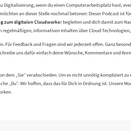
 Digitalisierung, wenn du einen Computerarbeitsplatz hast, event
ir möchten an dieser Stelle nochmal betonen: Dieser Podcast ist f
g zum digitalen Cloudworke
r begleiten und dich damit zum Na
ren regelmäßigen, informativen Inhalten über Cloud-Technolog
in. Für Feedback und Fragen sind wir jederzeit offen. Ganz beson
 Schreibe uns dafür einfach deine Wünsche, Kommentare und Anreg
 von dem „Sie“ verabschieden. Um es nicht unnötig kompliziert z
che „Du“. Wir hoffen, dass das für Dich in Ordnung ist. Unsere 
orken.