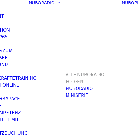
NUBORADIO
NUBOPL
NT
TION
365
G ZUM
KER
UND
ALLE NUBORADIO
RÄFTETRAINING
FOLGEN
T ONLINE
NUBORADIO
MINISERIE
RKSPACE
G
OMPETENZ
HEIT MIT
ATZBUCHUNG