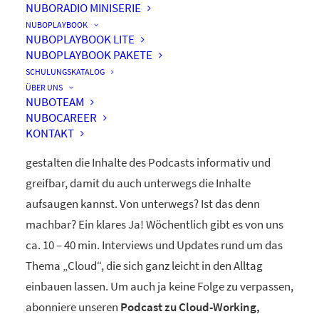
NUBORADIO MINISERIE
nuboRadio
NUBOPLAYBOOK
NUBOPLAYBOOK LITE
by nuboworkers GmbH
NUBOPLAYBOOK PAKETE
SCHULUNGSKATALOG
ÜBER UNS
Herzlich Willkommen! Du hast nuboRadio – unseren
NUBOTEAM
NUBOCAREER
ganz eigenen
Podcast zur Digitalisierung
– gefunden.
KONTAKT
Unsere beiden Moderatoren Dominique und Markus
gestalten die Inhalte des Podcasts informativ und
greifbar, damit du auch unterwegs die Inhalte
aufsaugen kannst. Von unterwegs? Ist das denn
machbar? Ein klares Ja! Wöchentlich gibt es von uns
ca. 10 – 40 min. Interviews und Updates rund um das
Thema „Cloud“, die sich ganz leicht in den Alltag
einbauen lassen. Um auch ja keine Folge zu verpassen,
abonniere unseren
Podcast zu Cloud-Working,