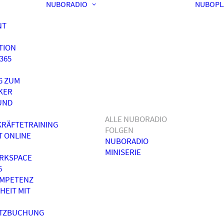
NUBORADIO
NUBOPL
NT
TION
365
G ZUM
KER
UND
ALLE NUBORADIO
RÄFTETRAINING
FOLGEN
T ONLINE
NUBORADIO
MINISERIE
RKSPACE
G
OMPETENZ
HEIT MIT
ATZBUCHUNG