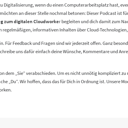
 Digitalisierung, wenn du einen Computerarbeitsplatz hast, event
ir möchten an dieser Stelle nochmal betonen: Dieser Podcast ist f
g zum digitalen Cloudworke
r begleiten und dich damit zum Na
ren regelmäßigen, informativen Inhalten über Cloud-Technolog
in. Für Feedback und Fragen sind wir jederzeit offen. Ganz beson
 Schreibe uns dafür einfach deine Wünsche, Kommentare und Anreg
 von dem „Sie“ verabschieden. Um es nicht unnötig kompliziert z
che „Du“. Wir hoffen, dass das für Dich in Ordnung ist. Unsere 
orken.