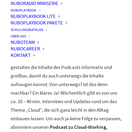
NUBORADIO MINISERIE
nuboRadio
NUBOPLAYBOOK
NUBOPLAYBOOK LITE
by nuboworkers GmbH
NUBOPLAYBOOK PAKETE
SCHULUNGSKATALOG
ÜBER UNS
Herzlich Willkommen! Du hast nuboRadio – unseren
NUBOTEAM
NUBOCAREER
ganz eigenen
Podcast zur Digitalisierung
– gefunden.
KONTAKT
Unsere beiden Moderatoren Dominique und Markus
gestalten die Inhalte des Podcasts informativ und
greifbar, damit du auch unterwegs die Inhalte
aufsaugen kannst. Von unterwegs? Ist das denn
machbar? Ein klares Ja! Wöchentlich gibt es von uns
ca. 10 – 40 min. Interviews und Updates rund um das
Thema „Cloud“, die sich ganz leicht in den Alltag
einbauen lassen. Um auch ja keine Folge zu verpassen,
abonniere unseren
Podcast zu Cloud-Working,