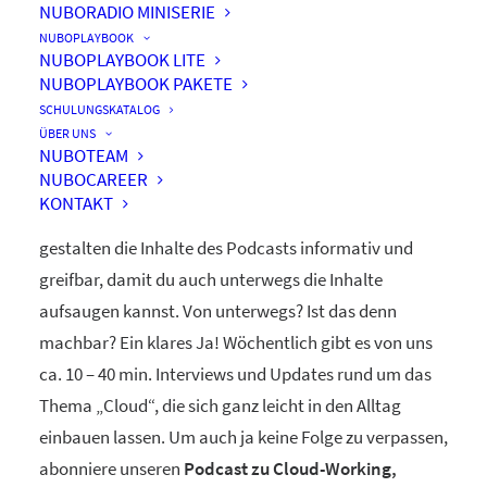
NUBORADIO MINISERIE
nuboRadio
NUBOPLAYBOOK
NUBOPLAYBOOK LITE
by nuboworkers GmbH
NUBOPLAYBOOK PAKETE
SCHULUNGSKATALOG
ÜBER UNS
Herzlich Willkommen! Du hast nuboRadio – unseren
NUBOTEAM
NUBOCAREER
ganz eigenen
Podcast zur Digitalisierung
– gefunden.
KONTAKT
Unsere beiden Moderatoren Dominique und Markus
gestalten die Inhalte des Podcasts informativ und
greifbar, damit du auch unterwegs die Inhalte
aufsaugen kannst. Von unterwegs? Ist das denn
machbar? Ein klares Ja! Wöchentlich gibt es von uns
ca. 10 – 40 min. Interviews und Updates rund um das
Thema „Cloud“, die sich ganz leicht in den Alltag
einbauen lassen. Um auch ja keine Folge zu verpassen,
abonniere unseren
Podcast zu Cloud-Working,