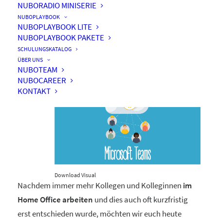
NUBORADIO MINISERIE
NUBOPLAYBOOK
NUBOPLAYBOOK LITE
NUBOPLAYBOOK PAKETE
Besser online meeten
SCHULUNGSKATALOG
ÜBER UNS
NUBOTEAM
NUBOCAREER
KONTAKT
Download Visual
Nachdem immer mehr Kollegen und Kolleginnen
im
Home Office arbeiten
und dies auch oft kurzfristig
erst entschieden wurde, möchten wir euch heute