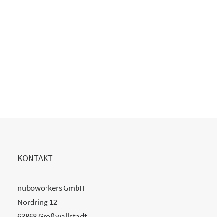
Copilot Einführung gescheitert?
20. Juli 2026
READ MORE
KONTAKT
nuboworkers GmbH
Nordring 12
63868 Großwallstadt