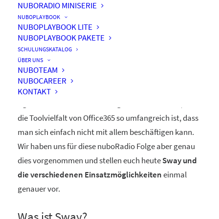
NUBORADIO MINISERIE
NUBOPLAYBOOK
NUBOPLAYBOOK LITE
NUBOPLAYBOOK PAKETE
Sway
SCHULUNGSKATALOG
ÜBER UNS
NUBOTEAM
NUBOCAREER
Microsoft Sway, ein Teil der Office365-Welt, doch
KONTAKT
irgendwie unbekannt. Dies liegt evtl. auch daran, dass
die Toolvielfalt von Office365 so umfangreich ist, dass
man sich einfach nicht mit allem beschäftigen kann.
Wir haben uns für diese nuboRadio Folge aber genau
dies vorgenommen und stellen euch heute
Sway und
die verschiedenen Einsatzmöglichkeiten
einmal
genauer vor.
Was ist Sway?