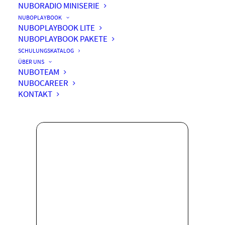
NUBORADIO MINISERIE
NUBOPLAYBOOK
NUBOPLAYBOOK LITE
NUBOPLAYBOOK PAKETE
Systemintelligenz als
SCHULUNGSKATALOG
Management-Methodik
ÜBER UNS
NUBOTEAM
NUBOCAREER
KONTAKT