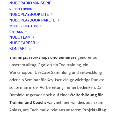
NUBORADIO MINISERIE
NUBOPLAYBOOK
NUBOPLAYBOOK LITE
NUBOPLAYBOOK PAKETE
Trainings, Workshops,
SCHULUNGSKATALOG
Seminare
ÜBER UNS
NUBOTEAM
NUBOCAREER
KONTAKT
Trainings, Workshops und Seminare
gehören zu
unserem Alltag. Egal ob ein Tooltraining, ein
Workshop zur UseCase Sammlung und Entwicklung
oder ein Seminar für KeyUser, einige wichtige Punkte
sollte man in der Vorbereitung immer bedenken. Da
Dominique gerade noch auf einer
Weiterbildung für
Trainier und Coachs
war, nehmen wir dies auch zum
Anlass, um Euch mal direkt aus unserem Projektalltag