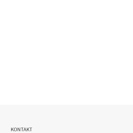
Copilot Einführung gescheitert?
20. Juli 2026
READ MORE
KONTAKT