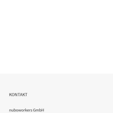
Copilot Einführung gescheitert?
20. Juli 2026
READ MORE
KONTAKT
nuboworkers GmbH