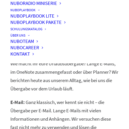
NUBORADIO MINISERIE
NUBOPLAYBOOK
NUBOPLAYBOOK LITE
NUBOPLAYBOOK PAKETE
Urlaubsübergabe mit
SCHULUNGSKATALOG
Office365
ÜBER UNS
NUBOTEAM
NUBOCAREER
KONTAKT
Wie macht ihr eure Urlaubsübergabe? Lange E-Mails,
im OneNote zusammengefasst oder über Planner? Wir
berichten heute aus unserem Alltag, wie bei uns die
Übergabe vor dem Urlaub läuft.
E-Mail:
Ganz klassisch, wer kennt sie nicht – die
Übergabe per E-Mail. Lange E-Mails mit vielen
Informationen und Anhängen. Wir versuchen diese
fast nicht mehr zu verwenden und lösen die