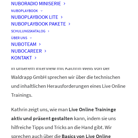
NUBORADIO MINISERIE
NUBOPLAYBOOK
NUBOPLAYBOOK LITE
NUBOPLAYBOOK PAKETE
Live Online Traininge –
SCHULUNGSKATALOG
selber klicken macht schlau
ÜBER UNS
NUBOTEAM
NUBOCAREER
KONTAKT
In unserem Interview mit Kathrin Weiß von der
Waldrapp GmbH sprechen wir über die technischen
und inhaltlichen Herausforderungen eines Live Online
Trainings.
Kathrin zeigt uns, wie man
Live Online Traininge
aktiv und präsent gestalten
kann, indem sie uns
hilfreiche Tipps und Tricks an die Hand gibt. Wir
sprechen auch über die
Basics von Live Online