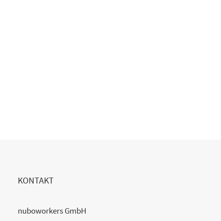
Copilot Einführung gescheitert?
20. Juli 2026
READ MORE
KONTAKT
nuboworkers GmbH