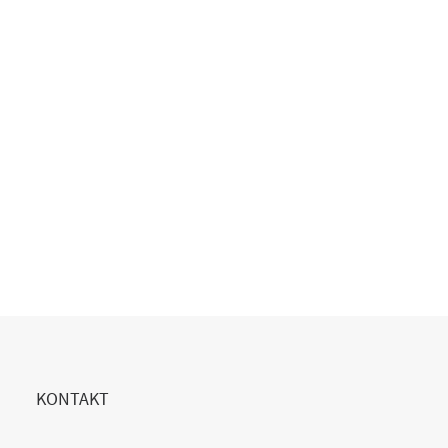
Copilot Einführung gescheitert?
20. Juli 2026
READ MORE
KONTAKT