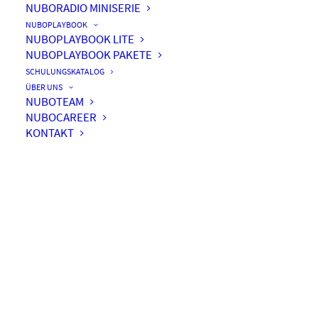
NUBORADIO MINISERIE
NUBOPLAYBOOK
NUBOPLAYBOOK LITE
NUBOPLAYBOOK PAKETE
#010 – Interview Dorothee
SCHULUNGSKATALOG
Grzegorek
ÜBER UNS
NUBOTEAM
NUBOCAREER
KONTAKT