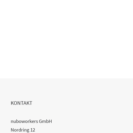
Copilot Einführung gescheitert?
20. Juli 2026
READ MORE
KONTAKT
nuboworkers GmbH
Nordring 12