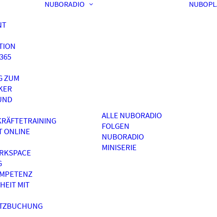
NUBORADIO
NUBOPL
NT
TION
365
G ZUM
KER
UND
ALLE NUBORADIO
RÄFTETRAINING
FOLGEN
T ONLINE
NUBORADIO
MINISERIE
RKSPACE
G
OMPETENZ
HEIT MIT
ATZBUCHUNG