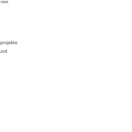
 von
eprojekte
 und