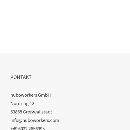
Copilot Einführung gescheitert?
20. Juli 2026
READ MORE
KONTAKT
nuboworkers GmbH
Nordring 12
63868 Großwallstadt
info@nuboworkers.com
+49 6022 2656995