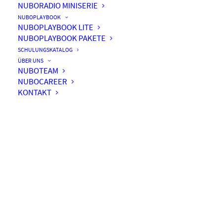
NUBORADIO MINISERIE
NUBOPLAYBOOK
NUBOPLAYBOOK LITE
NUBOPLAYBOOK PAKETE
#024 – So läuft deine
SCHULUNGSKATALOG
Migration richtig rund
ÜBER UNS
NUBOTEAM
NUBOCAREER
KONTAKT