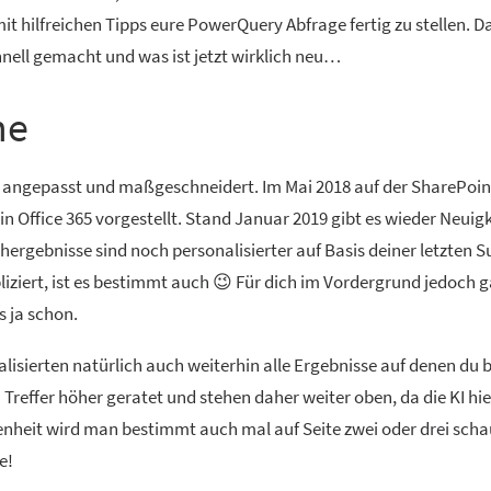
t hilfreichen Tipps eure PowerQuery Abfrage fertig zu stellen. D
hnell gemacht und was ist jetzt wirklich neu…
he
ich angepasst und maßgeschneidert. Im Mai 2018 auf der SharePoin
n Office 365 vorgestellt. Stand Januar 2019 gibt es wieder Neuigk
hergebnisse sind noch personalisierter auf Basis deiner letzten 
iziert, ist es bestimmt auch 😉 Für dich im Vordergrund jedoch g
s ja schon.
alisierten natürlich auch weiterhin alle Ergebnisse auf denen du 
Treffer höher geratet und stehen daher weiter oben, da die KI hie
enheit wird man bestimmt auch mal auf Seite zwei oder drei sch
e!