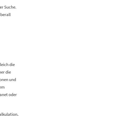
der Suche.
überall
eich die
her die
sonen und
rem
ranet oder
alkulation,