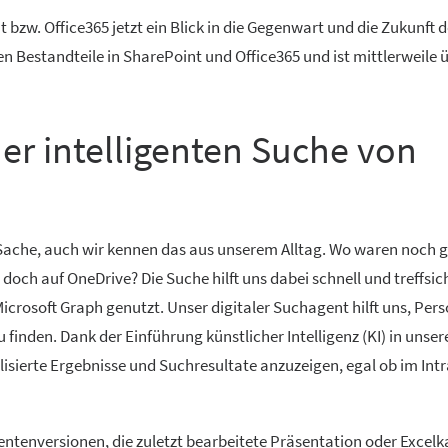
bzw. Office365 jetzt ein Blick in die Gegenwart und die Zukunft 
sten Bestandteile in SharePoint und Office365 und ist mittlerweile 
er intelligenten Suche von
Sache, auch wir kennen das aus unserem Alltag. Wo waren noch gl
och auf OneDrive? Die Suche hilft uns dabei schnell und treffsic
Microsoft Graph genutzt. Unser digitaler Suchagent hilft uns, Per
u finden. Dank der Einführung künstlicher Intelligenz (KI) in unse
alisierte Ergebnisse und Suchresultate anzuzeigen, egal ob im Int
entenversionen, die zuletzt bearbeitete Präsentation oder Excelk