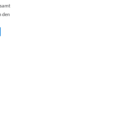
 samt
n den