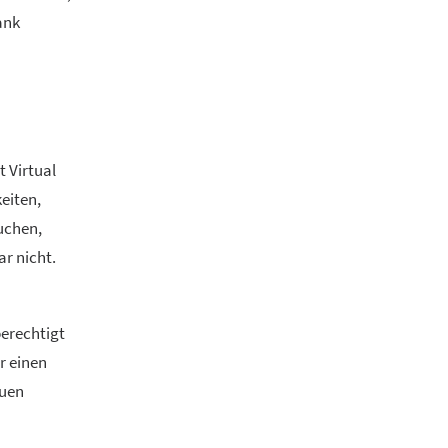
ank
t Virtual
eiten,
Suchen,
ar nicht.
berechtigt
r einen
auen