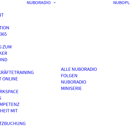
NUBORADIO
NUBOPL
NT
TION
365
G ZUM
KER
UND
ALLE NUBORADIO
RÄFTETRAINING
FOLGEN
T ONLINE
NUBORADIO
MINISERIE
RKSPACE
G
OMPETENZ
HEIT MIT
ATZBUCHUNG