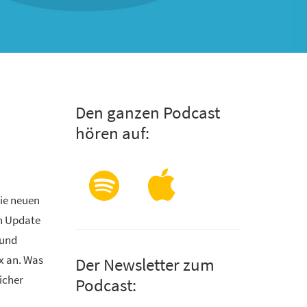
Den ganzen Podcast
hören auf:
die neuen
in Update
 und
x an. Was
Der Newsletter zum
eicher
Podcast: