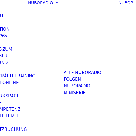
NUBORADIO
NUBOPL
NT
TION
365
G ZUM
KER
UND
ALLE NUBORADIO
RÄFTETRAINING
FOLGEN
T ONLINE
NUBORADIO
MINISERIE
RKSPACE
G
OMPETENZ
HEIT MIT
ATZBUCHUNG