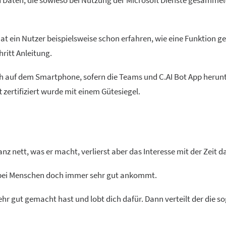
h Daten, die sowieso bei Nutzung der Microsoft Dienste gesammel
at ein Nutzer beispielsweise schon erfahren, wie eine Funktion g
ritt Anleitung.
auch auf dem Smartphone, sofern die Teams und C.AI Bot App heru
 zertifiziert wurde mit einem Gütesiegel.
ganz nett, was er macht, verlierst aber das Interesse mit der Zeit 
s bei Menschen doch immer sehr gut ankommt.
 gut gemacht hast und lobt dich dafür. Dann verteilt der die sog