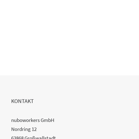
READ MORE
KONTAKT
nuboworkers GmbH
Nordring 12
63868 Großwallstadt