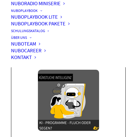
NUBORADIO MINISERIE
NUBOPLAYBOOK
NUBOPLAYBOOK LITE
NUBOPLAYBOOK PAKETE
KI – Programme – Fluch
SCHULUNGSKATALOG
oder Segen?
ÜBER UNS
NUBOTEAM
NUBOCAREER
KONTAKT