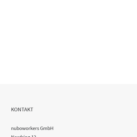
Copilot Einführung gescheitert?
20. Juli 2026
READ MORE
KONTAKT
nuboworkers GmbH