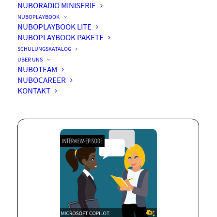
NUBORADIO MINISERIE
NUBOPLAYBOOK
NUBOPLAYBOOK LITE
NUBOPLAYBOOK PAKETE
Microsoft CoPilot – Wie
SCHULUNGSKATALOG
revolutionär ist die KI
ÜBER UNS
NUBOTEAM
wirklich?
NUBOCAREER
KONTAKT