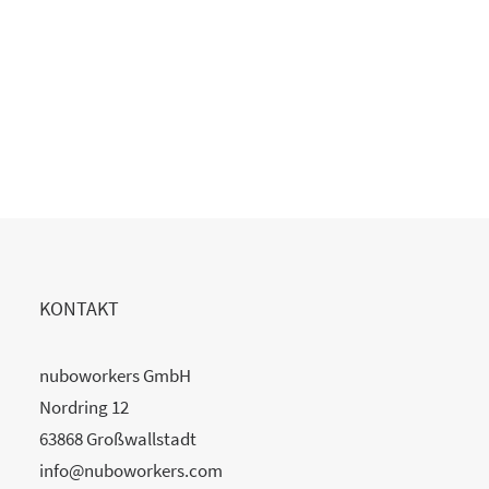
Copilot Einführung gescheitert?
20. Juli 2026
READ MORE
KONTAKT
nuboworkers GmbH
Nordring 12
63868 Großwallstadt
info@nuboworkers.com