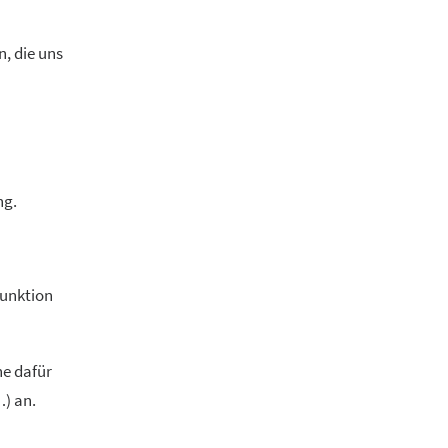
, die uns
ng.
funktion
ne dafür
) an.