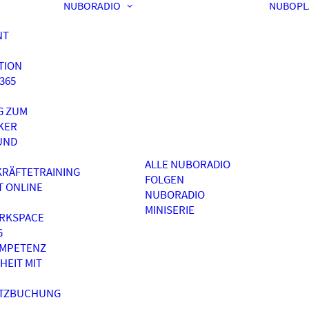
NUBORADIO
NUBOPL
NT
TION
365
G ZUM
KER
UND
ALLE NUBORADIO
RÄFTETRAINING
FOLGEN
T ONLINE
NUBORADIO
MINISERIE
RKSPACE
G
OMPETENZ
HEIT MIT
ATZBUCHUNG