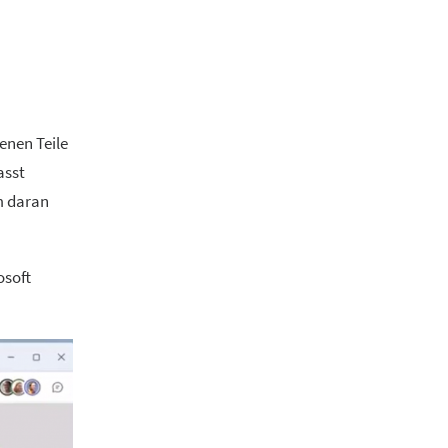
enen Teile
asst
m daran
osoft