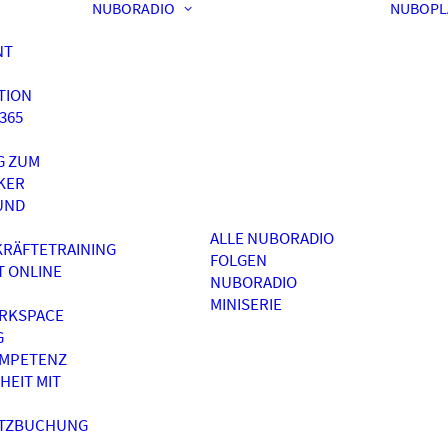
NUBORADIO
NUBOPL
NT
TION
365
G ZUM
KER
UND
ALLE NUBORADIO
RÄFTETRAINING
FOLGEN
T ONLINE
NUBORADIO
MINISERIE
RKSPACE
G
OMPETENZ
HEIT MIT
ATZBUCHUNG